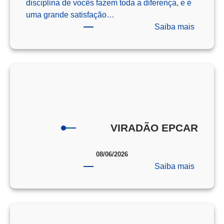
disciplina de vocês fazem toda a diferença, e é
uma grande satisfação…
:
Saiba mais
Os
Campeõ
da
Redaçã
–
ENEM
–
2025
VIRADÃO EPCAR
08/06/2026
:
Saiba mais
VIRAD
EPCAR