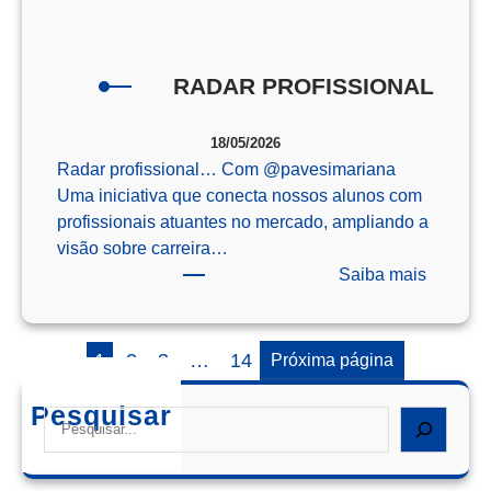
o
Enem
RADAR PROFISSIONAL
18/05/2026
Radar profissional… Com @‌pavesimariana
Uma iniciativa que conecta nossos alunos com
profissionais atuantes no mercado, ampliando a
visão sobre carreira…
:
Saiba mais
RADAR
PROFIS
1
2
3
…
14
Próxima página
Pesquisar
Search