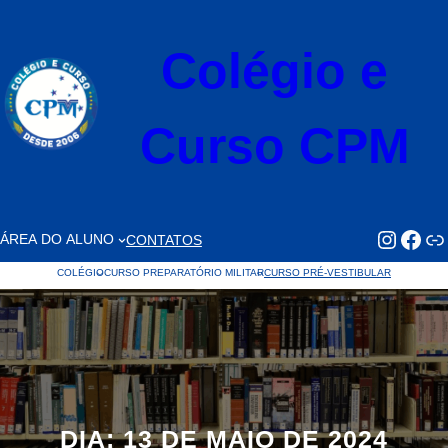
Pular
para
Colégio e
o
conteúdo
Curso CPM
https://www.faceb
https://www.
Li
ÁREA DO ALUNO
CONTATOS
COLÉGIO
CURSO PREPARATÓRIO MILITAR
CURSO PRÉ-VESTIBULAR
DIA:
13 DE MAIO DE 2024