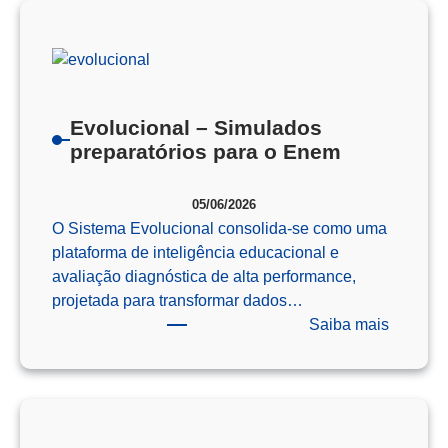
Como
o
Pensam
Computa
Prepara
Evolucional – Simulados
Nossos
preparatórios para o Enem
Alunos
para
05/06/2026
o
O Sistema Evolucional consolida-se como uma
Futuro
plataforma de inteligência educacional e
avaliação diagnóstica de alta performance,
projetada para transformar dados…
:
Saiba mais
Evoluci
–
Simulad
preparat
para