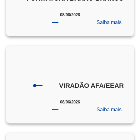
08/06/2026
:
Saiba mais
FORMA
BARRO
BRANC
VIRADÃO AFA/EEAR
08/06/2026
:
Saiba mais
VIRAD
AFA/EE