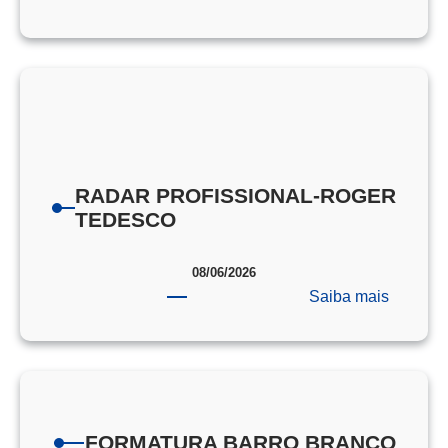
PORTA
DE
PROVA
EEAR
RADAR PROFISSIONAL-ROGER
TEDESCO
08/06/2026
:
Saiba mais
RADAR
PROFIS
ROGER
TEDES
FORMATURA BARRO BRANCO