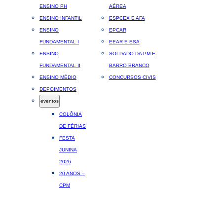
ENSINO PH
AÉREA
ENSINO INFANTIL
ESPCEX E AFA
ENSINO
EPCAR
FUNDAMENTAL I
EEAR E ESA
ENSINO
SOLDADO DA PM E
FUNDAMENTAL II
BARRO BRANCO
ENSINO MÉDIO
CONCURSOS CIVIS
DEPOIMENTOS
eventos
COLÔNIA
DE FÉRIAS
FESTA
JUNINA
2026
20 ANOS –
CPM