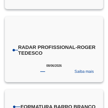
PORTA
DE
PROVA
EEAR
RADAR PROFISSIONAL-ROGER
TEDESCO
08/06/2026
:
Saiba mais
RADAR
PROFIS
ROGER
TEDES
FORMATURA BARRO BRANCO