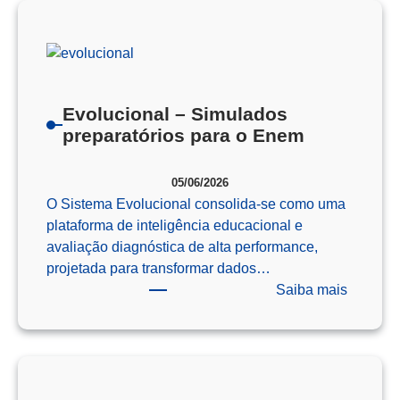
Como
o
Pensam
Computa
Prepara
Evolucional – Simulados
Nossos
preparatórios para o Enem
Alunos
para
05/06/2026
o
O Sistema Evolucional consolida-se como uma
Futuro
plataforma de inteligência educacional e
avaliação diagnóstica de alta performance,
projetada para transformar dados…
:
Saiba mais
Evoluci
–
Simulad
preparat
para