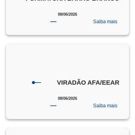
08/06/2026
:
Saiba mais
FORMA
BARRO
BRANC
VIRADÃO AFA/EEAR
08/06/2026
:
Saiba mais
VIRAD
AFA/EE