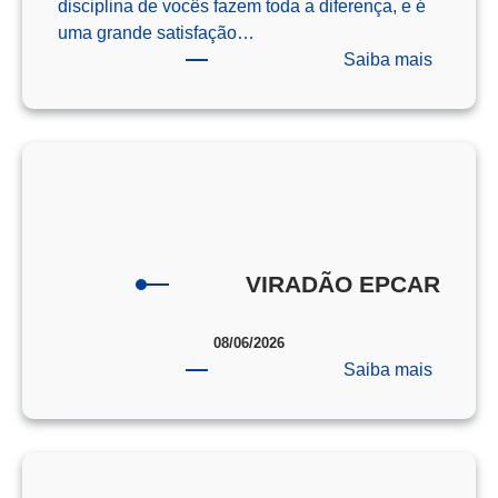
disciplina de vocês fazem toda a diferença, e é
uma grande satisfação…
:
Saiba mais
Os
Campeõ
da
Redaçã
–
ENEM
–
2025
VIRADÃO EPCAR
08/06/2026
:
Saiba mais
VIRAD
EPCAR