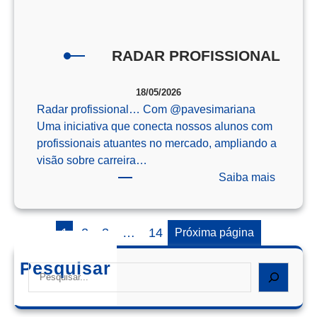
o
Enem
RADAR PROFISSIONAL
18/05/2026
Radar profissional… Com @‌pavesimariana
Uma iniciativa que conecta nossos alunos com
profissionais atuantes no mercado, ampliando a
visão sobre carreira…
:
Saiba mais
RADAR
PROFIS
1
2
3
…
14
Próxima página
Pesquisar
Search