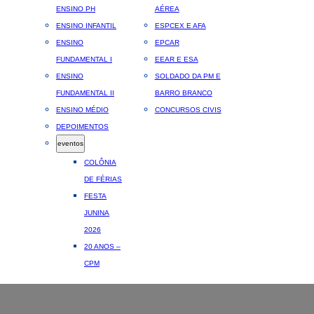
ENSINO PH
AÉREA
ENSINO INFANTIL
ESPCEX E AFA
ENSINO
EPCAR
FUNDAMENTAL I
EEAR E ESA
ENSINO
SOLDADO DA PM E
FUNDAMENTAL II
BARRO BRANCO
ENSINO MÉDIO
CONCURSOS CIVIS
DEPOIMENTOS
eventos
COLÔNIA
DE FÉRIAS
FESTA
JUNINA
2026
20 ANOS –
CPM