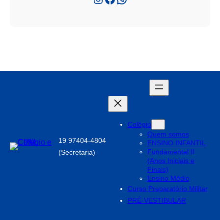
Colégio
Quem somos
19 97404-4804
ENSINO INFANTIL
Fundamental II
(Secretaria)
(Anos Iniciais e
Finais)
Ensino Médio
Curso Preparatório Militar
PRÉ-VESTIBULAR