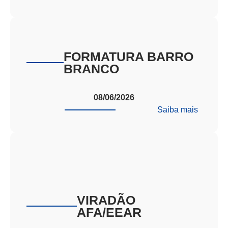
RADAR
PROFIS
ROGER
TEDES
FORMATURA BARRO
BRANCO
08/06/2026
:
Saiba mais
FORMA
BARRO
BRANC
VIRADÃO
AFA/EEAR