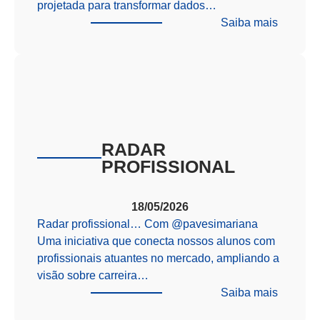
projetada para transformar dados…
:
Saiba mais
Evoluci
–
Simulad
preparat
para
o
Enem
RADAR
PROFISSIONAL
18/05/2026
Radar profissional… Com @‌pavesimariana
Uma iniciativa que conecta nossos alunos com
profissionais atuantes no mercado, ampliando a
visão sobre carreira…
:
Saiba mais
RADAR