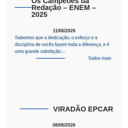
Os Campeões da
Redação – ENEM –
2025
11/06/2026
Sabemos que a dedicação, o esforço e a
disciplina de vocês fazem toda a diferença, e é
uma grande satisfação…
:
Saiba mais
Os
Campeõ
da
Redaçã
–
ENEM
–
VIRADÃO EPCAR
2025
08/06/2026