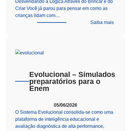
Desvendando a Lógica Através do Brincar e do
Criar Você já parou para pensar em como as
crianças lidam com…
:
Saiba mais
Além
das
Telas:
Como
o
Pensam
Computa
Evolucional – Simulados
Prepara
preparatórios para o
Nossos
Enem
Alunos
para
05/06/2026
o
O Sistema Evolucional consolida-se como uma
Futuro
plataforma de inteligência educacional e
avaliação diagnóstica de alta performance,