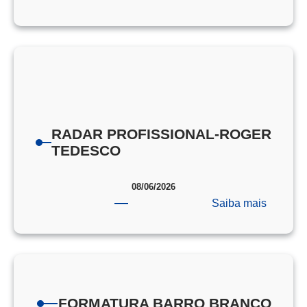
PORTA
DE
PROVA
EEAR
RADAR PROFISSIONAL-ROGER
TEDESCO
08/06/2026
:
Saiba mais
RADAR
PROFIS
ROGER
TEDES
FORMATURA BARRO BRANCO