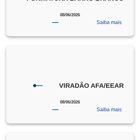
08/06/2026
:
Saiba mais
FORMA
BARRO
BRANC
VIRADÃO AFA/EEAR
08/06/2026
:
Saiba mais
VIRAD
AFA/EE