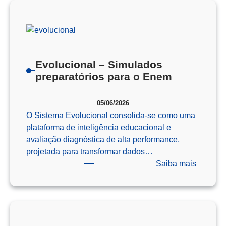
Como
o
Pensam
Computa
Prepara
Evolucional – Simulados
Nossos
preparatórios para o Enem
Alunos
para
05/06/2026
o
O Sistema Evolucional consolida-se como uma
Futuro
plataforma de inteligência educacional e
avaliação diagnóstica de alta performance,
projetada para transformar dados…
:
Saiba mais
Evoluci
–
Simulad
preparat
para