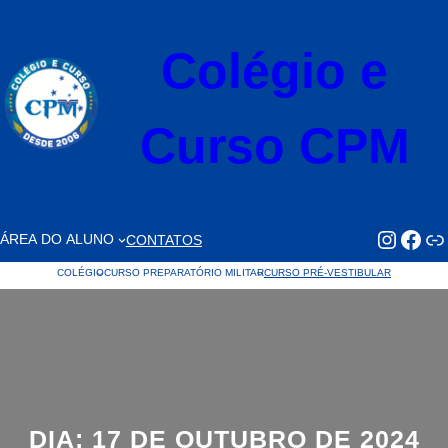
Pular
para
Colégio e
o
conteúdo
Curso CPM
https://www.faceb
https://www.
Li
ÁREA DO ALUNO
CONTATOS
COLÉGIO
CURSO PREPARATÓRIO MILITAR
CURSO PRÉ-VESTIBULAR
DIA:
17 DE OUTUBRO DE 2024