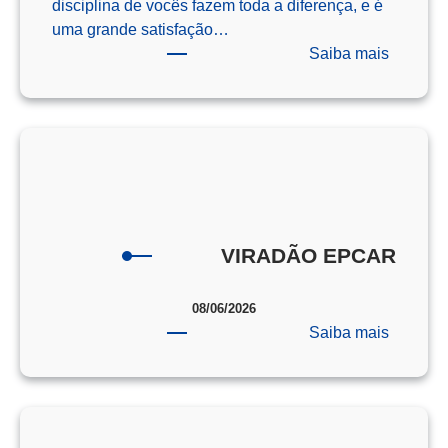
disciplina de vocês fazem toda a diferença, e é
uma grande satisfação…
:
Saiba mais
Os
Campeõ
da
Redaçã
–
ENEM
–
2025
VIRADÃO EPCAR
08/06/2026
:
Saiba mais
VIRAD
EPCAR