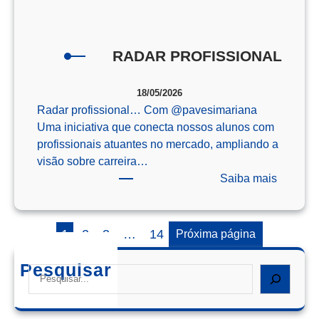
o
Enem
RADAR PROFISSIONAL
18/05/2026
Radar profissional… Com @‌pavesimariana
Uma iniciativa que conecta nossos alunos com
profissionais atuantes no mercado, ampliando a
visão sobre carreira…
:
Saiba mais
RADAR
PROFIS
1
2
3
…
14
Próxima página
Pesquisar
Search