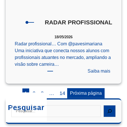
o
Enem
RADAR PROFISSIONAL
18/05/2026
Radar profissional… Com @‌pavesimariana
Uma iniciativa que conecta nossos alunos com
profissionais atuantes no mercado, ampliando a
visão sobre carreira…
:
Saiba mais
RADAR
PROFIS
1
2
3
…
14
Próxima página
Pesquisar
Search