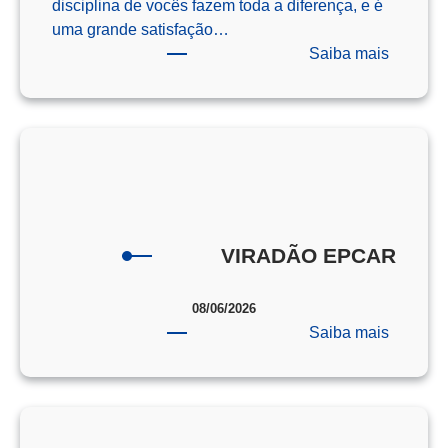
disciplina de vocês fazem toda a diferença, e é
uma grande satisfação…
:
Saiba mais
Os
Campeõ
da
Redaçã
–
ENEM
–
2025
VIRADÃO EPCAR
08/06/2026
:
Saiba mais
VIRAD
EPCAR