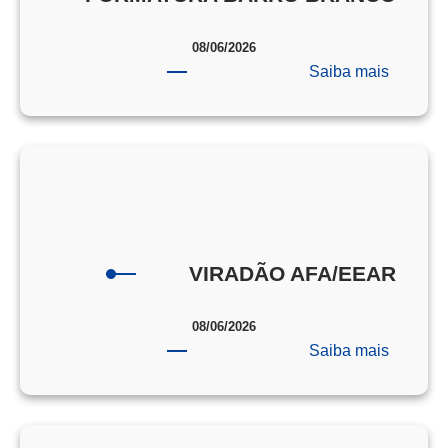
08/06/2026
:
Saiba mais
FORMA
BARRO
BRANC
VIRADÃO AFA/EEAR
08/06/2026
:
Saiba mais
VIRAD
AFA/EE