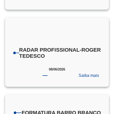
PORTA
DE
PROVA
EEAR
RADAR PROFISSIONAL-ROGER
TEDESCO
08/06/2026
:
Saiba mais
RADAR
PROFIS
ROGER
TEDES
FORMATURA BARRO BRANCO