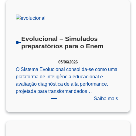
Como
o
Pensam
Computa
Prepara
Evolucional – Simulados
Nossos
preparatórios para o Enem
Alunos
para
05/06/2026
o
O Sistema Evolucional consolida-se como uma
Futuro
plataforma de inteligência educacional e
avaliação diagnóstica de alta performance,
projetada para transformar dados…
:
Saiba mais
Evoluci
–
Simulad
preparat
para