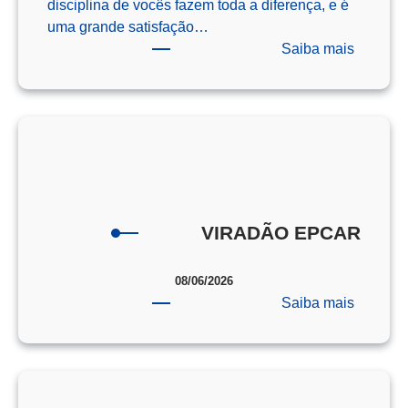
disciplina de vocês fazem toda a diferença, e é
uma grande satisfação…
:
Saiba mais
Os
Campeõ
da
Redaçã
–
ENEM
–
2025
VIRADÃO EPCAR
08/06/2026
:
Saiba mais
VIRAD
EPCAR