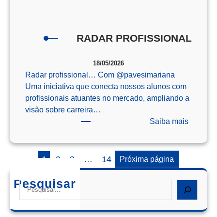
o
Enem
RADAR PROFISSIONAL
18/05/2026
Radar profissional… Com @‌pavesimariana
Uma iniciativa que conecta nossos alunos com
profissionais atuantes no mercado, ampliando a
visão sobre carreira…
:
Saiba mais
RADAR
PROFIS
1
2
3
…
14
Próxima página
Pesquisar
Search