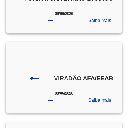
08/06/2026
:
Saiba mais
FORMA
BARRO
BRANC
VIRADÃO AFA/EEAR
08/06/2026
:
Saiba mais
VIRAD
AFA/EE