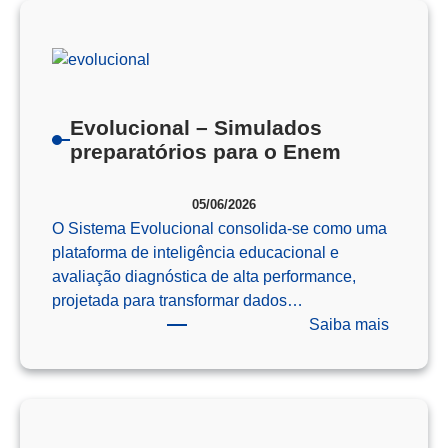
Como
o
Pensam
Computa
Prepara
Evolucional – Simulados
Nossos
preparatórios para o Enem
Alunos
para
05/06/2026
o
O Sistema Evolucional consolida-se como uma
Futuro
plataforma de inteligência educacional e
avaliação diagnóstica de alta performance,
projetada para transformar dados…
:
Saiba mais
Evoluci
–
Simulad
preparat
para