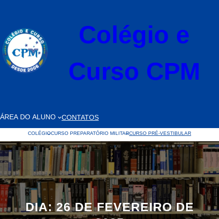
Pular
para
Colégio e
o
conteúdo
Curso CPM
ÁREA DO ALUNO
CONTATOS
COLÉGIO
CURSO PREPARATÓRIO MILITAR
CURSO PRÉ-VESTIBULAR
DIA:
26 DE FEVEREIRO DE