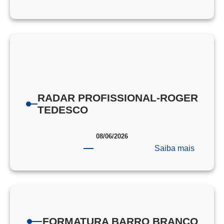
PORTA
DE
PROVA
EEAR
RADAR PROFISSIONAL-ROGER
TEDESCO
08/06/2026
:
Saiba mais
RADAR
PROFIS
ROGER
TEDES
FORMATURA BARRO BRANCO