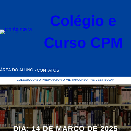
Pular
para
Colégio e
o
conteúdo
Curso CPM
ÁREA DO ALUNO
CONTATOS
COLÉGIO
CURSO PREPARATÓRIO MILITAR
CURSO PRÉ-VESTIBULAR
DIA:
14 DE MARÇO DE 2025