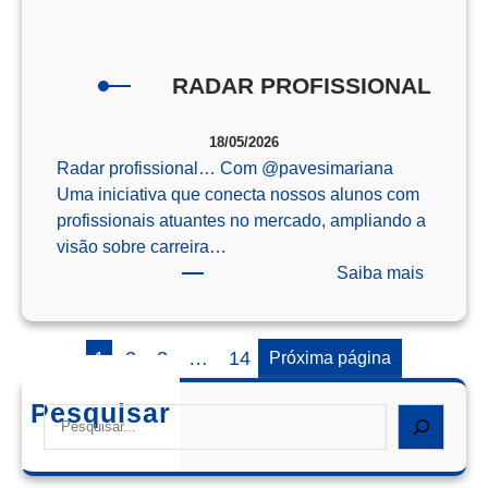
o
Enem
RADAR PROFISSIONAL
18/05/2026
Radar profissional… Com @‌pavesimariana
Uma iniciativa que conecta nossos alunos com
profissionais atuantes no mercado, ampliando a
visão sobre carreira…
:
Saiba mais
RADAR
PROFIS
1
2
3
…
14
Próxima página
Pesquisar
Search