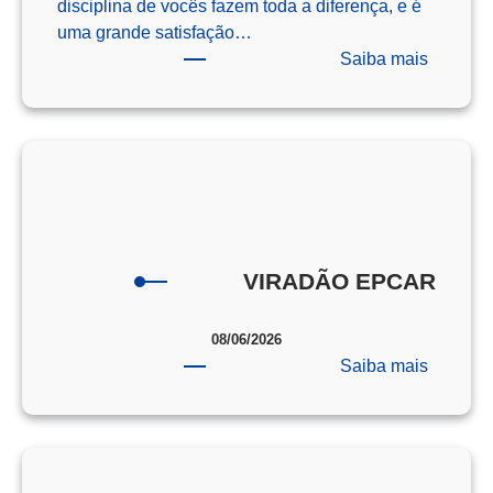
disciplina de vocês fazem toda a diferença, e é
uma grande satisfação…
:
Saiba mais
Os
Campeõ
da
Redaçã
–
ENEM
–
2025
VIRADÃO EPCAR
08/06/2026
:
Saiba mais
VIRAD
EPCAR