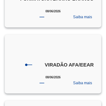
08/06/2026
:
Saiba mais
FORMA
BARRO
BRANC
VIRADÃO AFA/EEAR
08/06/2026
:
Saiba mais
VIRAD
AFA/EE