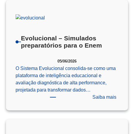
Como
o
Pensam
Computa
Prepara
Evolucional – Simulados
Nossos
preparatórios para o Enem
Alunos
para
05/06/2026
o
O Sistema Evolucional consolida-se como uma
Futuro
plataforma de inteligência educacional e
avaliação diagnóstica de alta performance,
projetada para transformar dados…
:
Saiba mais
Evoluci
–
Simulad
preparat
para