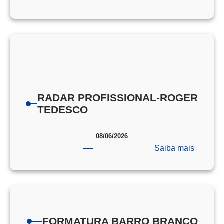
PORTA
DE
PROVA
EEAR
RADAR PROFISSIONAL-ROGER
TEDESCO
08/06/2026
:
Saiba mais
RADAR
PROFIS
ROGER
TEDES
FORMATURA BARRO BRANCO