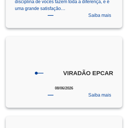
disciplina de vocês fazem toda a diferença, e é
uma grande satisfação…
:
Saiba mais
Os
Campeõ
da
Redaçã
–
ENEM
–
2025
VIRADÃO EPCAR
08/06/2026
:
Saiba mais
VIRAD
EPCAR