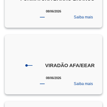
08/06/2026
:
Saiba mais
FORMA
BARRO
BRANC
VIRADÃO AFA/EEAR
08/06/2026
:
Saiba mais
VIRAD
AFA/EE