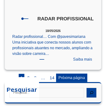
o
Enem
RADAR PROFISSIONAL
18/05/2026
Radar profissional… Com @‌pavesimariana
Uma iniciativa que conecta nossos alunos com
profissionais atuantes no mercado, ampliando a
visão sobre carreira…
:
Saiba mais
RADAR
PROFIS
1
2
3
…
14
Próxima página
Pesquisar
Search