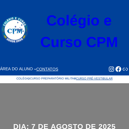
Pular
para
Colégio e
o
conteúdo
Curso CPM
https://www.faceb
https://www.
Li
ÁREA DO ALUNO
CONTATOS
COLÉGIO
CURSO PREPARATÓRIO MILITAR
CURSO PRÉ-VESTIBULAR
DIA:
7 DE AGOSTO DE 2025