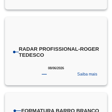
PORTA
DE
PROVA
EEAR
RADAR PROFISSIONAL-ROGER
TEDESCO
08/06/2026
:
Saiba mais
RADAR
PROFIS
ROGER
TEDES
FORMATURA BARRO BRANCO