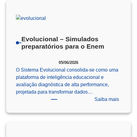
Como
o
Pensam
Computa
Prepara
Evolucional – Simulados
Nossos
preparatórios para o Enem
Alunos
para
05/06/2026
o
O Sistema Evolucional consolida-se como uma
Futuro
plataforma de inteligência educacional e
avaliação diagnóstica de alta performance,
projetada para transformar dados…
:
Saiba mais
Evoluci
–
Simulad
preparat
para