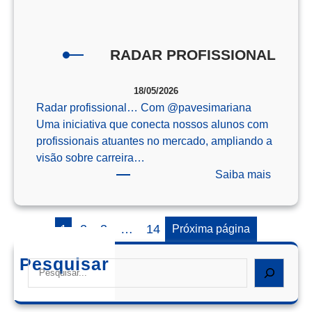
o
Enem
RADAR PROFISSIONAL
18/05/2026
Radar profissional… Com @‌pavesimariana
Uma iniciativa que conecta nossos alunos com
profissionais atuantes no mercado, ampliando a
visão sobre carreira…
:
Saiba mais
RADAR
PROFIS
1
2
3
…
14
Próxima página
Pesquisar
Search