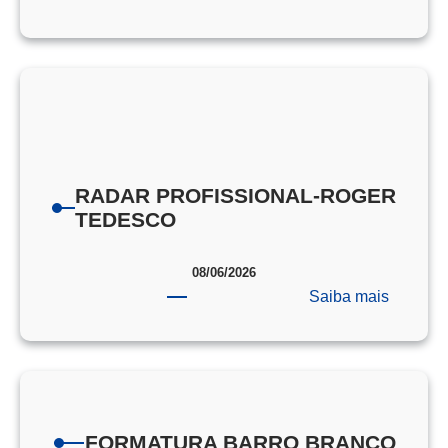
PORTA
DE
PROVA
EEAR
RADAR PROFISSIONAL-ROGER
TEDESCO
08/06/2026
:
Saiba mais
RADAR
PROFIS
ROGER
TEDES
FORMATURA BARRO BRANCO