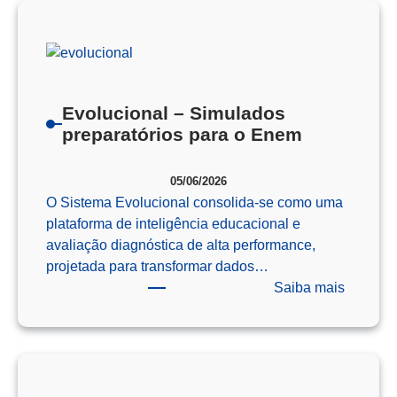
Como
o
Pensam
Computa
Prepara
Evolucional – Simulados
Nossos
preparatórios para o Enem
Alunos
para
05/06/2026
o
O Sistema Evolucional consolida-se como uma
Futuro
plataforma de inteligência educacional e
avaliação diagnóstica de alta performance,
projetada para transformar dados…
:
Saiba mais
Evoluci
–
Simulad
preparat
para