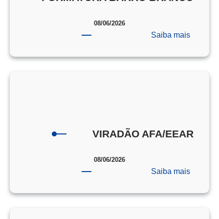
08/06/2026
:
Saiba mais
FORMA
BARRO
BRANC
VIRADÃO AFA/EEAR
08/06/2026
:
Saiba mais
VIRAD
AFA/EE