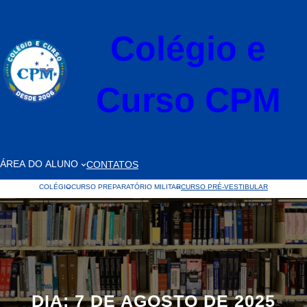
Pular
para
Colégio e
o
conteúdo
Curso CPM
ÁREA DO ALUNO
CONTATOS
COLÉGIO
CURSO PREPARATÓRIO MILITAR
CURSO PRÉ-VESTIBULAR
DIA:
7 DE AGOSTO DE 2025