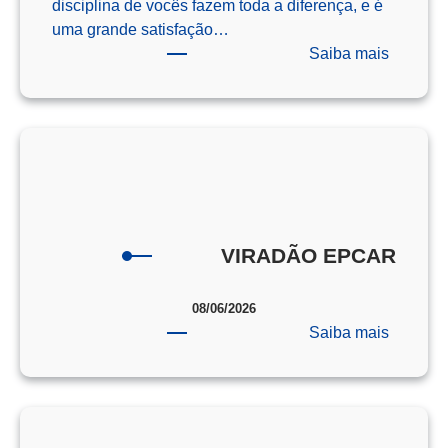
disciplina de vocês fazem toda a diferença, e é
uma grande satisfação…
:
Saiba mais
Os
Campeõ
da
Redaçã
–
ENEM
–
2025
VIRADÃO EPCAR
08/06/2026
:
Saiba mais
VIRAD
EPCAR