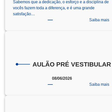
Sabemos que a dedicação, o esforço e a disciplina de
vocês fazem toda a diferença, e é uma grande
satisfação…
:
Saiba mais
O
C
d
R
–
–
AULÃO PRÉ VESTIBULAR
2
08/06/2026
:
Saiba mais
A
P
V