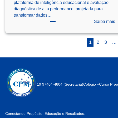
plataforma de inteligência educacional e avaliação
diagnóstica de alta performance, projetada para
transformar dados…
:
Saiba mais
E
–
S
1
2
3
…
p
p
o
E
19 97404-4804 (Secretaria)
Colégio
Curso Prepa
Conectando Propósito, Educação e Resultados.