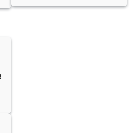
VIRADÃO
EPCAR
R
:
PORTA
DE
PROVA
EEAR