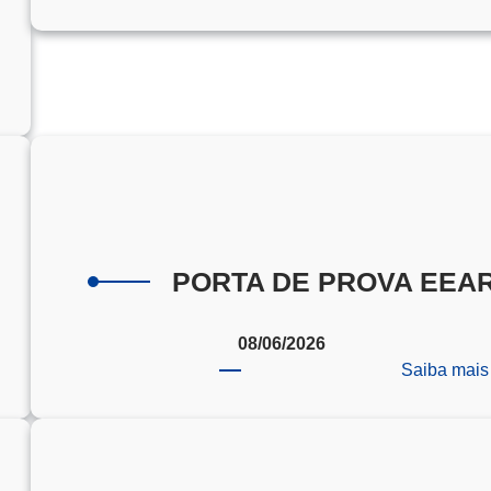
s
ampeões
a
edação
ENEM
PORTA DE PROVA EEA
025
08/06/2026
Saiba mais
ULÃO
RÉ
ESTIBULAR