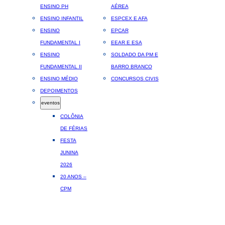
ENSINO PH
AÉREA
ENSINO INFANTIL
ESPCEX E AFA
ENSINO
EPCAR
FUNDAMENTAL I
EEAR E ESA
ENSINO
SOLDADO DA PM E
FUNDAMENTAL II
BARRO BRANCO
ENSINO MÉDIO
CONCURSOS CIVIS
DEPOIMENTOS
eventos
COLÔNIA
DE FÉRIAS
FESTA
JUNINA
2026
20 ANOS –
CPM