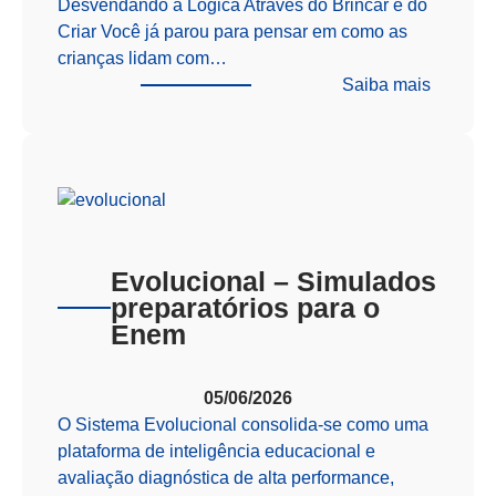
Desvendando a Lógica Através do Brincar e do
Criar Você já parou para pensar em como as
crianças lidam com…
:
Saiba mais
Além
das
Telas:
Como
o
Pensam
Computa
Evolucional – Simulados
Prepara
preparatórios para o
Nossos
Enem
Alunos
para
05/06/2026
o
O Sistema Evolucional consolida-se como uma
Futuro
plataforma de inteligência educacional e
avaliação diagnóstica de alta performance,