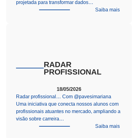
projetada para transformar dados…
:
Saiba mais
Evoluci
–
Simulad
preparat
para
o
Enem
RADAR
PROFISSIONAL
18/05/2026
Radar profissional… Com @‌pavesimariana
Uma iniciativa que conecta nossos alunos com
profissionais atuantes no mercado, ampliando a
visão sobre carreira…
:
Saiba mais
RADAR