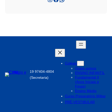
Colégio
Quem somos
19 97404-4804
ENSINO INFANTIL
Fundamental II
(Secretaria)
(Anos Iniciais e
Finais)
Ensino Médio
Curso Preparatório Militar
PRÉ-VESTIBULAR