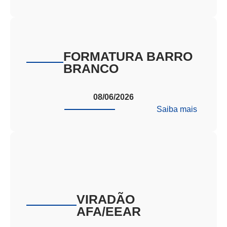
RADAR
PROFIS
ROGER
TEDES
FORMATURA BARRO
BRANCO
08/06/2026
:
Saiba mais
FORMA
BARRO
BRANC
VIRADÃO
AFA/EEAR