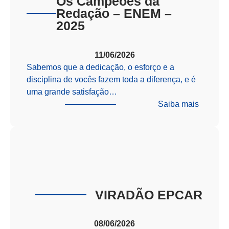
Os Campeões da
Redação – ENEM –
2025
11/06/2026
Sabemos que a dedicação, o esforço e a
disciplina de vocês fazem toda a diferença, e é
uma grande satisfação…
:
Saiba mais
Os
Campeõ
da
Redaçã
–
ENEM
–
VIRADÃO EPCAR
2025
08/06/2026