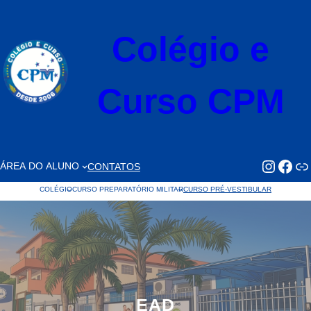
Pular
para
Colégio e
o
conteúdo
Curso CPM
https://www.faceb
https://www.
Li
ÁREA DO ALUNO
CONTATOS
COLÉGIO
CURSO PREPARATÓRIO MILITAR
CURSO PRÉ-VESTIBULAR
EAD