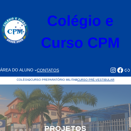
Pular
para
Colégio e
o
conteúdo
Curso CPM
https://www.faceb
https://www.
Li
ÁREA DO ALUNO
CONTATOS
COLÉGIO
CURSO PREPARATÓRIO MILITAR
CURSO PRÉ-VESTIBULAR
PROJETOS