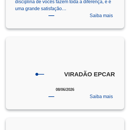
disciplina de vocês fazem toda a diferença, e é
uma grande satisfação…
:
Saiba mais
Os
Campeõ
da
Redaçã
–
ENEM
–
2025
VIRADÃO EPCAR
08/06/2026
:
Saiba mais
VIRAD
EPCAR