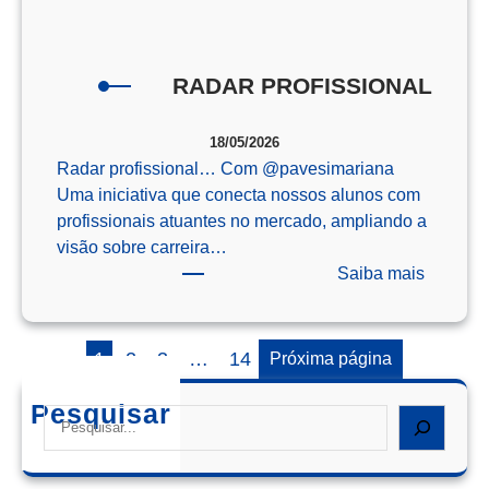
o
Enem
RADAR PROFISSIONAL
18/05/2026
Radar profissional… Com @‌pavesimariana
Uma iniciativa que conecta nossos alunos com
profissionais atuantes no mercado, ampliando a
visão sobre carreira…
:
Saiba mais
RADAR
PROFIS
1
2
3
…
14
Próxima página
Pesquisar
Search