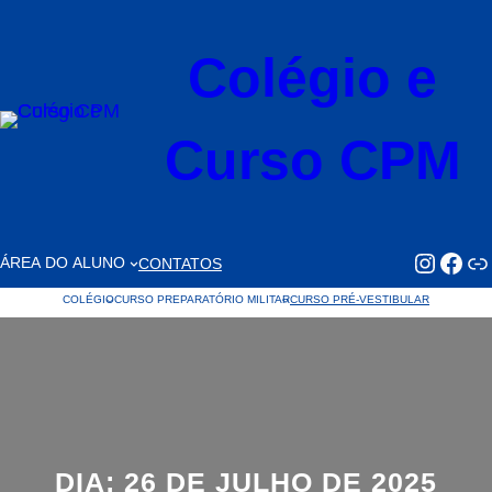
Pular
para
Colégio e
o
conteúdo
Curso CPM
https://www.faceb
https://www.
Li
ÁREA DO ALUNO
CONTATOS
COLÉGIO
CURSO PREPARATÓRIO MILITAR
CURSO PRÉ-VESTIBULAR
DIA:
26 DE JULHO DE 2025