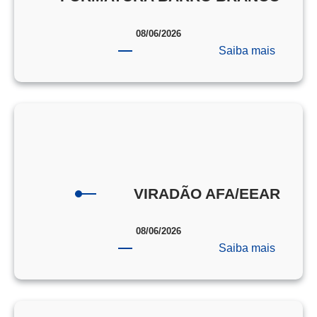
08/06/2026
:
Saiba mais
FORMA
BARRO
BRANC
VIRADÃO AFA/EEAR
08/06/2026
:
Saiba mais
VIRAD
AFA/EE