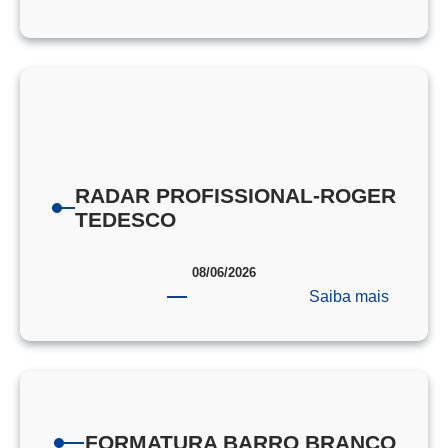
PORTA
DE
PROVA
EEAR
RADAR PROFISSIONAL-ROGER
TEDESCO
08/06/2026
:
Saiba mais
RADAR
PROFIS
ROGER
TEDES
FORMATURA BARRO BRANCO