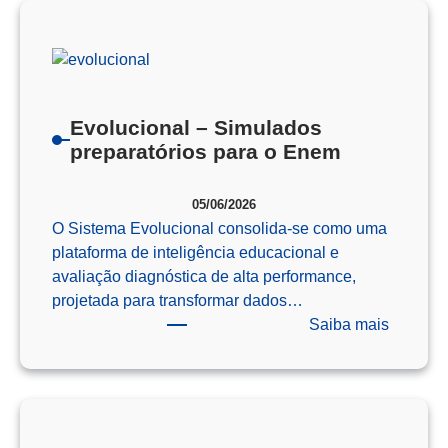
Como
o
Pensam
Computa
Prepara
Evolucional – Simulados
Nossos
preparatórios para o Enem
Alunos
para
05/06/2026
o
O Sistema Evolucional consolida-se como uma
Futuro
plataforma de inteligência educacional e
avaliação diagnóstica de alta performance,
projetada para transformar dados…
:
Saiba mais
Evoluci
–
Simulad
preparat
para